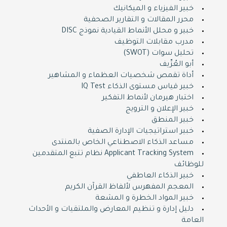
خبير الفيزياء و الميكانيك
محرر المقالات و التقارير الصحفية
خبير و محلل اﻷنماط القيادية نموذج DISC
مدرب مقابلات التوظيف
تحليل سوات (SWOT)
أبو العُرِّيف
أداة تقمص شخصيات العظماء و المشاهير
خبير قياس مستوى الذكاء IQ Test
اختبار هيرمان لأنماط التفكير
خبير الإعلان و الترويج
خبير المنطق
خبير استراتيجيات الإدارة الصفية
مساعد الذكاء الاصطناعي الخاص بالمنتدى
Applicant Tracking System نظام تتبع المتقدمين
للوظائف
خبير الذكاء العاطفي
المعجم المفهرس لألفاظ القرآن الكريم
خبير المواد الخطرة و المشعة
دليل إدارة و تنظيم المعارض والملتقيات و اﻷحداث
العامة