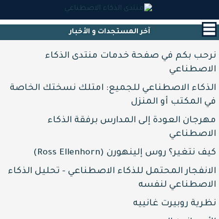
القائمة
الرئيسية
آخر المستجدات و اﻷخبار
البداية
نرحب بكم في صفحة خدمات منتدى الذكاء
آخر
الاصطناعي
الأخبار
و
الذكاء الاصطناعي للجميع: امتلك نسختك الخاصة
المستجدات
في المكتب أو المنزل
جيش
مهرجان العودة إلى المدارس برفقة الذكاء
المساعدين
الاصطناعي
اﻷذكياء
مشاريع
كيف نتغير؟ روس إلينهورن (Ross Ellenhorn)
أعضاء
الانفجار المحتمل للذكاء الاصطناعي - تحليل الذكاء
المنتدى
الاصطناعي لنفسه
أدوات
الذكاء
نظرية روبيرت غانييه
الاصطناعي