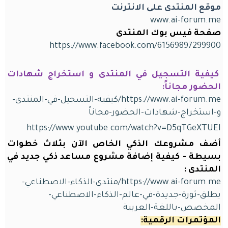
موقع المنتدى على الانترنت
www.ai-forum.me
صفحة فيس بوك المنتدى
https://www.facebook.com/61569897299900
كيفية التسجيل في المنتدى و استخراج شهادات
الحضور مجاناً:
https://www.ai-forum.me/كيفية-التسجيل-في-المنتدى-
و-استخراج-شهادات-الحضور-مجاناً
https://www.youtube.com/watch?v=D5qTGeXTUEI
أضف مشروعك الذكي الخاص اﻵن بثلاث خطوات
بسيطة - كيفية إضافة مشروع مساعد ذكي جديد في
المنتدى :
https://www.ai-forum.me/منتدى-الذكاء-الاصطناعي-
يطلق-ثورة-جديدة-في-عالم-الذكاء-الاصطناعي-
المخصص-باللغة-العربية
المؤتمرات الرقمية: