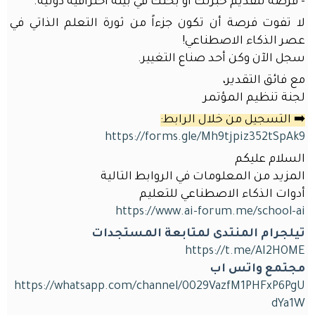
- فرصة لتقديم خبرتك أو بحثك في بيئة احترافية دولية.
لا تفوت فرصة أن تكون جزءاً من ثورة التعلم الذاتي في
عصر الذكاء الاصطناعي!
سجل الآن وكن أحد صناع التغيير.
مع فائق التقدير،
لجنة تنظيم المؤتمر
➡️ التسجيل من خلال الرابط:
https://forms.gle/Mh9tjpiz352tSpAk9
السلام عليكم
المزيد من المعلومات في الروابط التالية
أدوات الذكاء الاصطناعي للتعليم
https://www.ai-forum.me/school-ai
تيلجرام المنتدى لمتابعة المستجدات
https://t.me/AI2HOME
مجتمع واتس اب
https://whatsapp.com/channel/0029VazfM1PHFxP6PgU
dYa1W