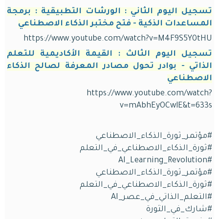
تسجيل اليوم الثاني : الورشات التطبيقية : برمجة
المساعدات الذكية - فتح مختبر الذكاء الاصطناعي
https://www.youtube.com/watch?v=M4F9S5Y0tHU
تسجيل اليوم الثالث : القيمة اﻷكاديمية للتعلم
الذاتي - بوادر تحول مصادر المعرفة لصالح الذكاء
الاصطناعي
https://www.youtube.com/watch?
v=mAbhEyOCwlE&t=633s
#مؤتمر_ثورة_الذكاء_الاصطناعي
#ثورة_الذكاء_الاصطناعي_في_التعلم
#AI_Learning_Revolution
#مؤتمر_ثورة_الذكاء_الاصطناعي
#ثورة_الذكاء_الاصطناعي_في_التعلم
#التعلم_الذاتي_في_عصر_AI
#شارك_في_الثورة