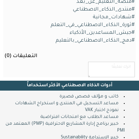
#منصة_التعليم_عن_بعد
#منتدى_الذكاء_الاصطناعي
#شهادات_مجانية
#ثورة_الذكاء_الاصطناعي_في_التعلم
#جيش_المساعدين_اﻷذكياء
#دمج_الذكاء_الاصطناعي_بالتعليم
التعليقات (
0
)
أدوات الذكاء الاصطناعي الأكثر استخداماً
كاتب و مؤلف قصص قصيرة
مساعد التسجيل في المنتدى و استخراج الشهادات
نموذج اختبار VAK
مساعد الطلاب مع امتحانات افتراضية
خبير برنامج إدارة المشاريع الاحترافية (PMP) المعتمد من
PMI
خبير الاستدامة Sustainability