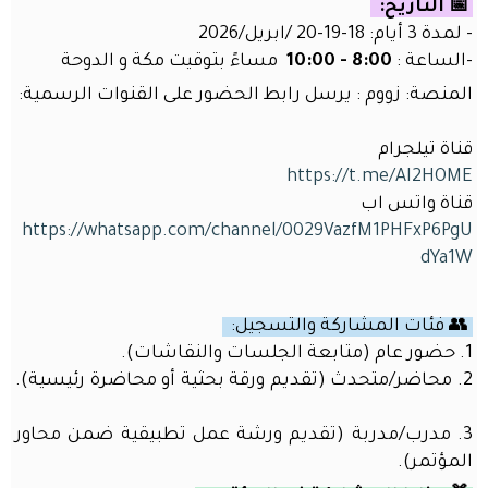
📅 التاريخ:
- لمدة 3 أيام: 18-19-20 /ابريل/2026
-الساعة :
8:00 - 10:00
مساءً بتوقيت مكة و الدوحة
تذكرني
المنصة: زووم : يرسل رابط الحضور على القنوات الرسمية:
تسجيل الدخول
قناة تيلجرام
https://t.me/AI2HOME
نسيت
قناة واتس اب
كلمـة
المرور؟
https://whatsapp.com/channel/0029VazfM1PHFxP6PgU
نسيت
dYa1W
اسم
المستخدم؟
إنشاء
👥 فئات المشاركة والتسجيل:
حساب
1. حضور عام (متابعة الجلسات والنقاشات).
جديد
2. محاضر/متحدث (تقديم ورقة بحثية أو محاضرة رئيسية).
3. مدرب/مدربة (تقديم ورشة عمل تطبيقية ضمن محاور
المؤتمر).