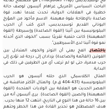
فخ ثوسيديديس (Thucydides Trap) هو مصطلح صاغه
حقيبة
الباحث السياسي الأمريكي غراهام أليسون لوصف حالة
المعلم
خطيرة في العلاقات الدولية، تحدث عندما تهدد قوة
الذكية
صاعدة بالإطاحة بقوة مهيمنة. الاسم مأخوذ من المؤرخ
اتصل
اليوناني القديم ثوسيديديس، الذي كتب أن الحرب
بنا
البيلوبونيسية بين أثينا (القوة الصاعدة) وإسبرطة (القوة
مهرجان
المهيمنة) كانت حتمية تقريبًا بسبب "الخوف الذي أحدثه
العودة
نمو قوة أثينا لدى الأسبرطيين".
إلى
باختصار
، الفخ يعني أن التوتر والخوف المتبادل بين
المدارس
القوتين (القائمة والصاعدة) يزدادان إلى درجة قد تؤدي إلى
برفقة
حرب مدمرة، حتى لو لم ترغب أي من الطرفين في ذلك في
الذكاء
البداية.
الاصطناعي
المثال الكلاسيكي الذي حلله أليسون هو الحرب
الذكاء
الاصطناعي
البيلوبونيسية (431-404 ق.م). والمثال الأكثر مناقشة في
للجميع:
العصر الحديث هو العلاقة بين الولايات المتحدة (القوة
امتلك
المهيمنة) والصين (القوة الصاعدة). يرى أليسون أنه من
نسختك
بين 16 حالة من هذا النوع في التاريخ، انتهت 12 منها بحرب.
الخاصة
هدف المصطلح هو تحذير القادة من هذا الخطر وحثهم
في