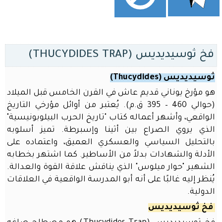
للمدربين
أدوات
الذكاء
الاصطناعي
لريادة
فخ ثوسيديديس (THUCYDIDES TRAP)
الأعمال
ثوسيديديس (Thucydides)
أدوات
الذكاء
هو مؤرخ يوناني قديم عاش في القرن الخامس قبل الميلاد
الاصطناعي
(حوالي 460 – 395 ق.م). يُعتبر من أوائل مؤرخي التاريخ
للمدرسين
الواقعي، وأشهر أعماله كتاب "تاريخ الحرب البيلوبونيسية"
و
الذي يروي الصراع بين أثينا وإسبرطة. تميز أسلوبه
الطلاب
بالتحليل السياسي والعسكري العميق، واعتماده على
قسم
الأدلة والشهادات بدلاً من الأساطير. كما اشتهر بخطابه
التعلم
الشهير "حوار ميلوس" الذي يناقش علاقة القوة والعدالة.
الذاتي
يُنظر إليه غالبًا على أنه أبو المدرسة الواقعية في العلاقات
الدورات
الدولية.
خدمات
فخ ثوسيديديس
الموقع