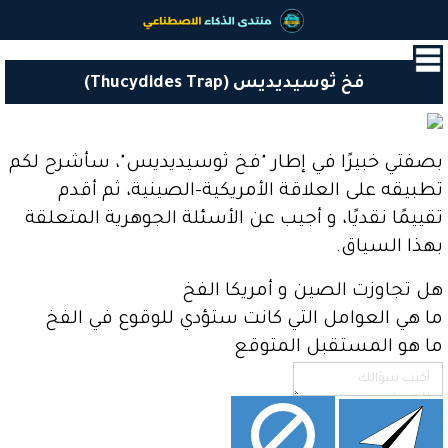
القائمة
الرئيسية
فخ ثوسيديديس (Thucydides Trap)
البداية
آخر
الأخبار
بصفتي خبيرًا في إطار "فخ ثوسيديديس"، سأشرح لكم
و
تطبيقه على العلاقة الأمريكية-الصينية، ثم أقدم
المستجدات
تقييمًا نقديًا، و أجيب عن الأسئلة الجوهرية المتعلقة
جيش
بهذا السياق.
المساعدين
اﻷذكياء
هل تجاوزت الصين و أمريكا الفخ
مشاريع
ما هي العوامل التي كانت ستؤدي للوقوع في الفخ
أعضاء
ما هو المستقبل المتوقع
المنتدى
أدوات
الذكاء
الاصطناعي