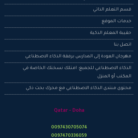
قسم التعلم الذاتي
تذكرني
خدمات الموقع
حقيبة المعلم الذكية
تسجيل الدخول
اتصل بنا
نسيت
مهرجان العودة إلى المدارس برفقة الذكاء الاصطناعي
كلمـة
المرور؟
الذكاء الاصطناعي للجميع: امتلك نسختك الخاصة في
نسيت
المكتب أو المنزل
اسم
المستخدم؟
محتوى منتدى الذكاء الاصطناعي مع محرك بحث ذكي
إنشاء
حساب
جديد
Qatar - Doha
0097430705074
0097470336059