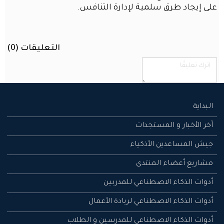
على إيجاد طرق سلمية لإدارة التنافس.
المكتب
أو
المنزل
التعليقات (
0
)
محتوى
منتدى
الذكاء
الاصطناعي
مع
محرك
البداية
بحث
ذكي
آخر الأخبار و المستجدات
جيش المساعدين اﻷذكياء
تسجيل
الدخول
مشاريع أعضاء المنتدى
اسم المستخدم
أدوات الذكاء الاصطناعي للمدربين
أدوات الذكاء الاصطناعي لريادة الأعمال
كلمة المرور
أدوات الذكاء الاصطناعي للمدرسين و الطلاب