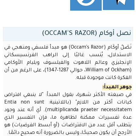
للمدربين
أدوات
الذكاء
الاصطناعي
لريادة
نصل أوكام (OCCAM'S RAZOR)
الأعمال
نَصْلُ أوكَام (Occam's Razor) هو مبدأ فلسفي ومنهجي في
أدوات
الذكاء
الاستدلال، يُنسب غالبًا إلى الراهب الفرنسيسكاني
الاصطناعي
الإنجليزي وعالم اللاهوت والفيلسوف ويليام الأوكامي
للمدرسين
(William of Ockham، حوالي 1287–1347)، على الرغم من أن
و
الفكرة كانت موجودة قبله.
الطلاب
جوهر المبدأ:
قسم
في صيغته الأكثر شهرة، يقول المبدأ: "لا ينبغي افتراض
التعلم
كيانات أكثر من اللازم" (باللاتينية: Entia non sunt
الذاتي
multiplicanda praeter necessitatem). أي أنه عند وجود
الدورات
عدة تفسيرات ممكنة لظاهرة ما، فإن التفسير الذي
خدمات
يتطلب أقل عدد من الافتراضات (أو أبسط الفرضيات) هو
الموقع
الأرجح أن يكون صحيحًا، وليس بالضرورة أنه صحيح دائمًا.