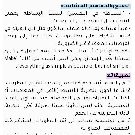
حقيبة
الصيغ والمفاهيم المشابهة:
المعلم
- "البساطة في التفسير": ليست البساطة بمعنى
الذكية
السذاجة، بل الاقتصاد في الفرضيات.
اتصل
- مبدأ مشابه لِما قاله علماء سابقون مثل ابن الهيثم في
بنا
كتابه "شكوك على بطليموس"، حيث دعا إلى رفض
الفرضيات المعقدة غير الضرورية.
مهرجان
- كما صاغ ألبرت أينشتاين فكرة مشابهة: "اجعل كل شيء
العودة
إلى
بسيطًا بقدر الإمكان، ولكن ليس أبسط من ذلك" (Make
المدارس
everything as simple as possible, but not simpler).
برفقة
تطبيقاته:
الذكاء
1. في العلم: يُستخدم كقاعدة إرشادية لتقييم النظريات.
الاصطناعي
غالبًا ما تكون النظرية الأبسط (الأقل في المعاملات أو
الذكاء
الكيانات الافتراضية) هي المفضلة عند تساوي القدرة
الاصطناعي
التفسيرية. لكنه ليس قانونًا علميًا صارمًا، ففي النهاية،
للجميع:
الأدلة التجريبية هي الحكم.
امتلك
2. في الفلسفة: يساعد في نقد النظويات الميتافيزيقية
نسختك
الخاصة
المعقدة غير الضرورية.
في