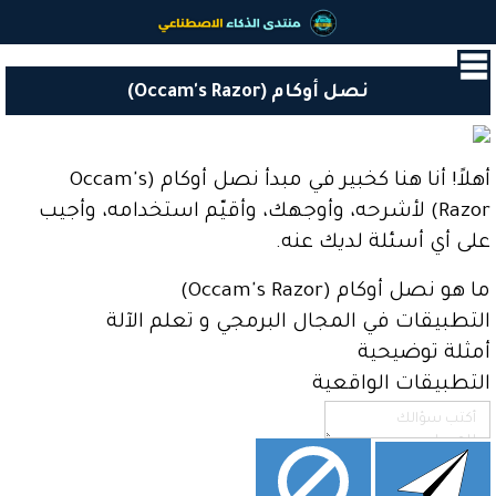
القائمة
الرئيسية
نصل أوكام (Occam's Razor)
البداية
آخر
الأخبار
أهلاً! أنا هنا كخبير في مبدأ نصل أوكام (Occam's
و
Razor) لأشرحه، وأوجهك، وأقيّم استخدامه، وأجيب
المستجدات
على أي أسئلة لديك عنه.
جيش
المساعدين
ما هو نصل أوكام (Occam's Razor)
اﻷذكياء
التطبيقات في المجال البرمجي و تعلم الآلة
مشاريع
أمثلة توضيحية
أعضاء
التطبيقات الواقعية
المنتدى
أدوات
الذكاء
الاصطناعي