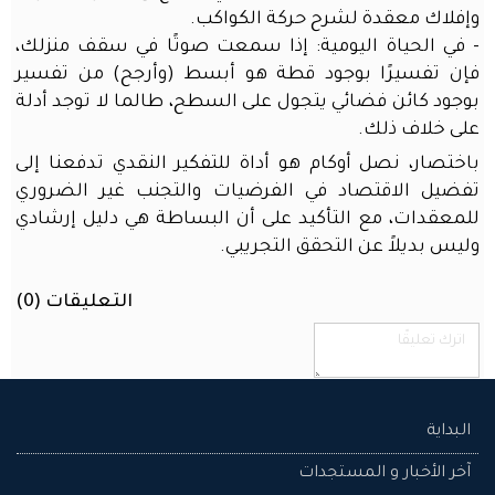
وإفلاك معقدة لشرح حركة الكواكب.
- في الحياة اليومية: إذا سمعت صوتًا في سقف منزلك،
تذكرني
فإن تفسيرًا بوجود قطة هو أبسط (وأرجح) من تفسير
بوجود كائن فضائي يتجول على السطح، طالما لا توجد أدلة
تسجيل الدخول
على خلاف ذلك.
باختصار، نصل أوكام هو أداة للتفكير النقدي تدفعنا إلى
نسيت
تفضيل الاقتصاد في الفرضيات والتجنب غير الضروري
كلمـة
للمعقدات، مع التأكيد على أن البساطة هي دليل إرشادي
المرور؟
وليس بديلاً عن التحقق التجريبي.
نسيت
اسم
التعليقات (
0
)
المستخدم؟
إنشاء
حساب
جديد
البداية
آخر الأخبار و المستجدات