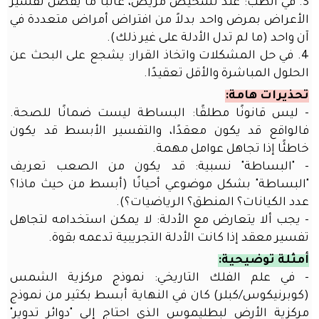
3. في الطب: عند تشخيص مريض، غالبًا ما يُفضل تفسير
المكتب
الأعراض بمرض واحد بدلاً من افتراض أمراض متعددة في
أو
آن واحد (ما لم تدل الأدلة على غير ذلك).
المنزل
4. في حل المشكلات واتخاذ القرار: يشجع على البحث عن
محتوى
الحلول المباشرة والأقل تعقيدًا.
منتدى
تحذيرات هامة:
الذكاء
- ليس قانونًا مطلقًا: البساطة ليست ضمانًا للصحة.
الاصطناعي
فالواقع قد يكون معقدًا، والتفسير الأبسط قد يكون
مع
محرك
خاطئًا إذا تجاهل عوامل مهمة.
بحث
- "البساطة" نسبية: قد يكون من الصعب تعريف
ذكي
"البساطة" بشكل موضوعي أحيانًا (أبسط من حيث ماذا؟
عدد الكيانات؟ المنطق؟ الرياضيات؟).
تسجيل
- يجب ألا يتعارض مع الأدلة: لا يمكن استخدامه لتجاهل
الدخول
تفسير معقد إذا كانت الأدلة التجريبية تدعمه بقوة.
أمثلة توضيحية:
اسم المستخدم
- في علم الفلك التاريخي: نموذج مركزية الشمس
(كوبرنيكوس/كبلر) كان في النهاية أبسط بكثير من نموذج
كلمة المرور
مركزية الأرض لبطليموس الذي احتاج إلى "دوائر تدوير"