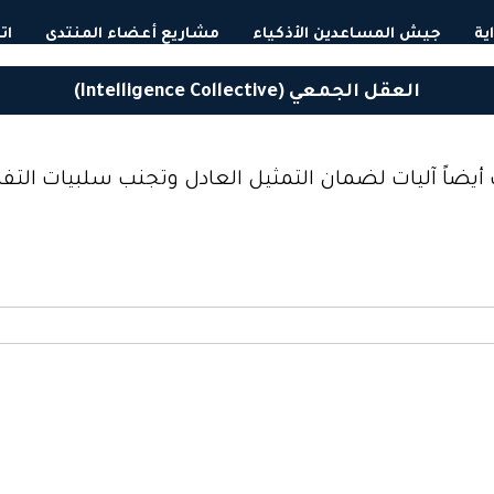
اية
جيش المساعدين اﻷذكياء
مشاريع أعضاء المنتدى
ات
العقل الجمعي (Intelligence Collective)
يضاً آليات لضمان التمثيل العادل وتجنب سلبيات التفك