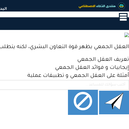
القائمة
البد
الرئيسية
البداية
آخر
الأخبار
العقل الجمعي يظهر قوة التعاون البشري، لكنه يتطلب أ
و
المستجدات
تعريف العقل الجمعي
جيش
إيجابيات و فوائد العقل الجمعي
المساعدين
أمثلة على العقل الجمعي و تطبيقات عملية
اﻷذكياء
مشاريع
أعضاء
المنتدى
أدوات
الذكاء
الاصطناعي