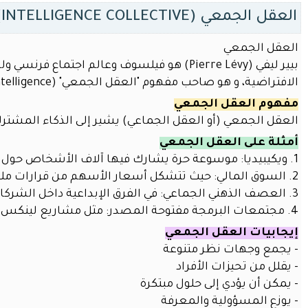
للمدربين
العقل الجمعي (INTELLIGENCE COLLECTIVE)
أدوات
الذكاء
العقل الجمعي
الاصطناعي
بيير ليفي (Pierre Lévy) هو فيلسوف وعالم اجتماع فرنسي ولد في تونس عام 1956، اشتهر بأبحاثه حول تأثير الإنترنت والمجتمعات
لريادة
الافتراضية، و هو صاحب مفهوم "العقل الجمعي" (Collective Intelligence)
الأعمال
مفهوم العقل الجمعي
أدوات
العقل الجمعي (أو العقل الجماعي) يشير إلى الذكاء المشترك ا
الذكاء
الاصطناعي
أمثلة على العقل الجمعي
للمدرسين
1. ويكيبيديا: موسوعة حرة يشارك فيها آلاف الأشخاص حول العالم
و
2. السوق المالي: حيث تتشكل أسعار الأسهم من قرارات ملايين المستثمرين
الطلاب
3. العصف الذهني الجماعي: في الفرق الإبداعية داخل الشركات
قسم
4. مجتمعات البرمجة مفتوحة المصدر: مثل مشاريع لينكس
التعلم
إيجابيات العقل الجمعي
الذاتي
- يجمع وجهات نظر متنوعة
الدورات
- يقلل من تحيزات الأفراد
خدمات
- يمكن أن يؤدي إلى حلول مبتكرة
الموقع
- يوزع المسؤولية والمعرفة