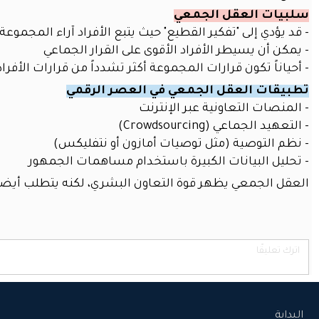
حقيبة
سلبيات العقل الجمعي
المعلم
- قد يؤدي إلى "تفكير القطيع" حيث يتبع الأفراد آراء المجمو
الذكية
- يمكن أن يسيطر الأفراد الأقوى على القرار الجماعي
اتصل
- أحياناً تكون قرارات المجموعة أكثر تشدداً من قرارات الأفراد
بنا
تطبيقات العقل الجمعي في العصر الرقمي
مهرجان
- المنصات التعاونية عبر الإنترنت
العودة
- التعهيد الجماعي (Crowdsourcing)
إلى
- نظم التوصية (مثل توصيات أمازون أو نتفليكس)
المدارس
- تحليل البيانات الكبيرة باستخدام مساهمات الجمهور
برفقة
العقل الجمعي يظهر قوة التعاون البشري، لكنه يتطلب أيضاً
الذكاء
الاصطناعي
الذكاء
الاصطناعي
للجميع:
امتلك
نسختك
الخاصة
البداية
في