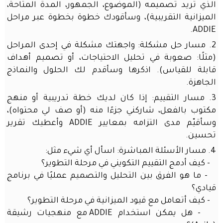
الذي تريد تصميمه (الموضوع، الجمهور، المدة المتاحة،
حقيبة
الميزانية التقريبية)، وسأقودك خطوة بخطوة عبر مراحل
المعلم
ADDIE.
الذكية
2. مسار حل مشكلة: واجهتك مشكلة في إحدى المراحل
اتصل
(مثلًا: صعوبة في تحليل الاحتياجات، أو تصميم أهداف
بنا
قابلة للقياس). اذكرها وسأقدم لك الحلول والنماذج
مهرجان
الجاهزة.
العودة
إلى
3. مسار التقييم: إذا كان لديك خطة تدريبية أو منهج
المدارس
مكتوب بالفعل، شاركني جزءًا منه (أو صف لي محتواه)،
برفقة
وسأقيّم مدى التزامه بمعايير ADDIE وأعطيك تقرير
الذكاء
تحسين.
الاصطناعي
4. مسار الأسئلة المباشرة: اسأل أي شيء مثل:
الذكاء
- كيف أدمج التقييم التكويني في مرحلة التطوير؟
الاصطناعي
- ما هو الفرق بين التحليل والتصميم عمليًا في برنامج
للجميع:
قيادي؟
امتلك
نسختك
- كيف أتعامل مع قيود الميزانية في مرحلة التطوير؟
الخاصة
- هل يمكن استخدام ADDIE مع منهجيات رشيقة
في