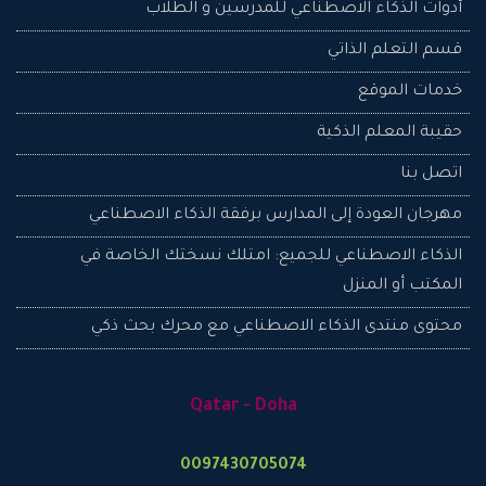
أدوات الذكاء الاصطناعي للمدرسين و الطلاب
قسم التعلم الذاتي
تذكرني
خدمات الموقع
تسجيل الدخول
حقيبة المعلم الذكية
اتصل بنا
نسيت
كلمـة
مهرجان العودة إلى المدارس برفقة الذكاء الاصطناعي
المرور؟
نسيت
الذكاء الاصطناعي للجميع: امتلك نسختك الخاصة في
اسم
المكتب أو المنزل
المستخدم؟
إنشاء
محتوى منتدى الذكاء الاصطناعي مع محرك بحث ذكي
حساب
جديد
Qatar - Doha
0097430705074