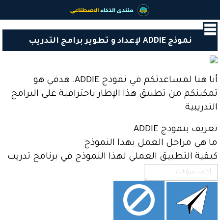
القائمة
الرئيسية
نموذج ADDIE لإعداد و تطوير برامج التدريب
البداية
آخر
الأخبار
أنا هنا لمساعدتكم في نموذج ADDIE. هدفي هو
و
تمكينكم من تطبيق هذا الإطار باحترافية على البرامج
المستجدات
التدريبية
جيش
المساعدين
تعريف بنموذج ADDIE
اﻷذكياء
ما هي مراحل العمل بهذا النموذج
مشاريع
كيفية التطبيق العملي لهذا النموذج في برنامج تدريب
أعضاء
المنتدى
أدوات
الذكاء
الاصطناعي