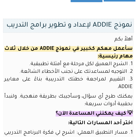
للمدربين
أدوات
الذكاء
نموذج ADDIE لإعداد و تطوير برامج التدريب
الاصطناعي
لريادة
الأعمال
أهلاً بكم
أدوات
سأعمل معكم كخبير في نموذج ADDIE من خلال ثلاث
الذكاء
مهام رئيسية:
الاصطناعي
1. الشرح العميق لكل مرحلة مع أمثلة تطبيقية.
للمدرسين
2. التوجيه لمساعدتك على تجنب الأخطاء الشائعة.
و
3. التقييم لمراجعة خطتك التدريبية بناءً على معايير
الطلاب
ADDIE.
قسم
يمكنك طرح أي سؤال، وسأجيبك بطريقة منهجية. ولنبدأ
التعلم
بحقيبة أدوات سريعة:
الذاتي
💡 كيف يمكنني المساعدة الآن؟
الدورات
اختر أحد المسارات التالية:
خدمات
الموقع
1. مسار التطبيق العملي: اشرح لي فكرة البرنامج التدريبي