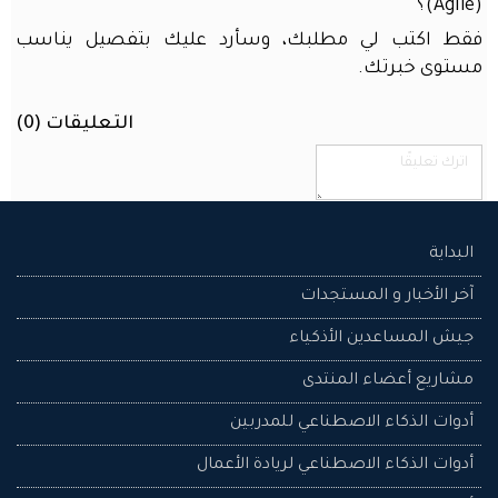
(Agile)؟
المكتب
فقط اكتب لي مطلبك، وسأرد عليك بتفصيل يناسب
أو
مستوى خبرتك.
المنزل
محتوى
التعليقات (
0
)
منتدى
الذكاء
الاصطناعي
مع
محرك
البداية
بحث
ذكي
آخر الأخبار و المستجدات
تسجيل
جيش المساعدين اﻷذكياء
الدخول
مشاريع أعضاء المنتدى
اسم المستخدم
أدوات الذكاء الاصطناعي للمدربين
أدوات الذكاء الاصطناعي لريادة الأعمال
كلمة المرور