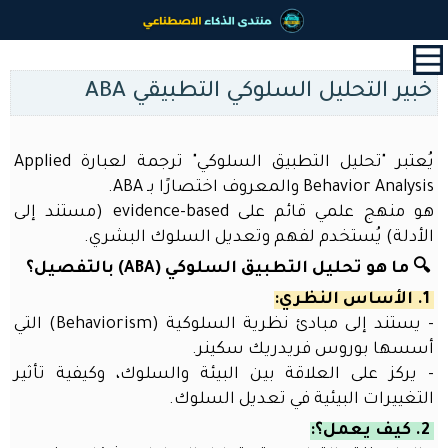
القائمة
الرئيسية
خبير التحليل السلوكي التطبيقي ABA
البداية
آخر
الأخبار
يُعتبر "تحليل التطبيق السلوكي" ترجمة لعبارة Applied
و
Behavior Analysis والمعروف اختصارًا بـ ABA.
المستجدات
هو منهج علمي قائم على evidence-based (مستند إلى
جيش
الأدلة) يُستخدم لفهم وتعديل السلوك البشري.
المساعدين
🔍 ما هو تحليل التطبيق السلوكي (ABA) بالتفصيل؟
اﻷذكياء
1. الأساس النظري:
مشاريع
- يستند إلى مبادئ نظرية السلوكية (Behaviorism) التي
أعضاء
أسسها بوروس فريدريك سكينر.
المنتدى
- يركز على العلاقة بين البيئة والسلوك، وكيفية تأثير
أدوات
التغييرات البيئية في تعديل السلوك.
الذكاء
2. كيف يعمل؟:
الاصطناعي