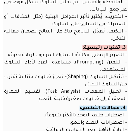
للمدربين
- الملاحظة والقياس: يتم تحليل السلوك بشكل موضوعي
عبر جمع البيانات.
أدوات
- التجريب: يُختبر تأثير العوامل البيئية (مثل المكافآت أو
الذكاء
الاصطناعي
التغييرات في السياق) على السلوك.
لريادة
- التكيف: يُعدّل البرنامج بناءً على النتائج لضمان فعالية
الأعمال
التدخل.
أدوات
3. تقنيات رئيسية:
الذكاء
- التعزيز الإيجابي: مكافأة السلوك المرغوب لزيادة حدوثه.
الاصطناعي
- التلقين (Prompting): مساعدة الفرد لأداء السلوك
للمدرسين
المستهدف.
و
- تشكيل السلوك (Shaping): تعزيز خطوات متتالية تقترب
الطلاب
من السلوك النهائي.
قسم
- تحليل المهمات (Task Analysis): تقسيم المهارة
التعلم
المعقدة إلى خطوات صغيرة قابلة للتعلم.
الذاتي
4. مجالات التطبيق:
الدورات
- اضطراب طيف التوحد (الأكثر شيوعاً).
خدمات
- اضطرابات التعلم والنمو.
الموقع
- إعادة التأهيل بعد الإصابات الدماغية.