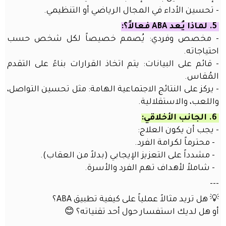
حقيبة
- تحسين الأداء في المجال الرياضي أو التنظيمي.
المعلم
5. لماذا يُعد ABA فعالاً؟:
الذكية
- مخصص وفردي: يُصمم خصيصاً لكل شخص حسب
اتصل
احتياجاته.
بنا
- قائم على البيانات: يتم اتخاذ القرارات بناءً على التقدم
مهرجان
المُقاس.
العودة
- يركز على النتائج الاجتماعية الهامة: مثل تحسين التواصل،
إلى
واللعب، والاستقلالية.
المدارس
6. الجانب الأخلاقي:
برفقة
- يجب أن يكون العلاج:
الذكاء
الاصطناعي
- محترماً لكرامة الفرد.
- مشدداً على التعزيز الإيجابي (بدلاً من العقاب).
الذكاء
- شاملاً لأهداف تهم الفرد والأسرة.
الاصطناعي
للجميع:
---
امتلك
💡 هل تريد مثالاً عملياً على كيفية تطبيق ABA؟
نسختك
أو هل لديك استفسار حول أحد تقنياته؟ 😊
الخاصة
في